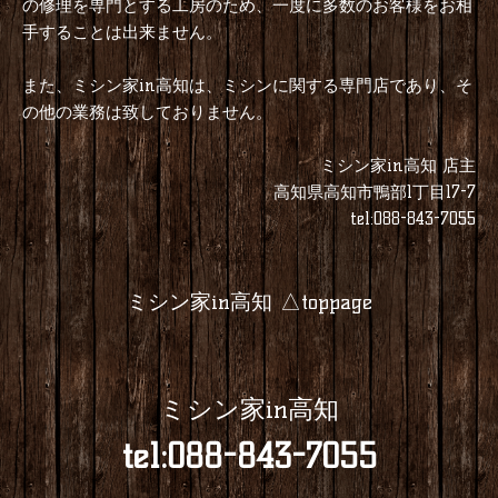
の修理を専門とする工房のため、一度に多数のお客様をお相
手することは出来ません。
また、ミシン家in高知は、ミシンに関する専門店であり、そ
の他の業務は致しておりません。
ミシン家in高知 店主
高知県高知市鴨部1丁目17-7
tel:088-843-7055
ミシン家in高知 △toppage
ミシン家in高知
tel:088-843-7055