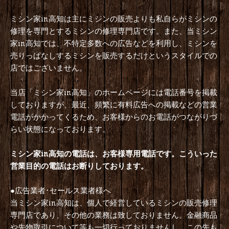
ミシン家in高知は主にミシンの販売よりも私自らがミシンの
修理を専門とするミシンの修理専門店です。また、当ミシン
家in高知では、不特定多数への広告などを利用し、ミシンを
売りっぱなしするミシンを販売するだけというスタイルでの
店ではございません。
当店「ミシン家in高知」のホームページには電話番号を掲載
しておりますが、最近、頻繁に有料広告への掲載などの営業
電話がかかってくるため、お客様からのお電話がつながりづ
らい状態になっております。
ミシン家in高知の電話は、お客様専用電話です。こういった
営業目的の電話はお断りしております。
●広告業者･セールス業者様へ
当ミシン家in高知は、個人で経営しているミシンの販売修理
専門店であり、その他の業務は致しておりません。金融商品
や先物取引について等も一切行っておりませんし、この先も